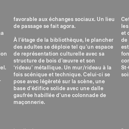
favorable aux échanges sociaux. Un lieu
Cet
de passage se fait agora.
les
sa
et 
À l’étage de la bibliothèque, le plancher
de 
des adultes se déploie tel qu’un espace
est
ion
de représentation culturelle avec sa
fon
structure de bois d’œuvre et son
co
el.
‘rideau’ métallique. Un mur/rideau à la
St
fois scénique et technique. Celui-ci se
soi
r
pose avec légèreté sur la scène, une
base d’édifice solide avec une dalle
gaufrée habillée d’une colonnade de
maçonnerie.