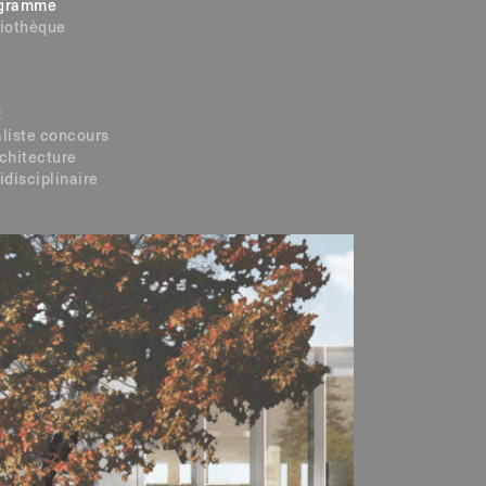
gramme
liothèque
t
aliste concours
rchitecture
idisciplinaire