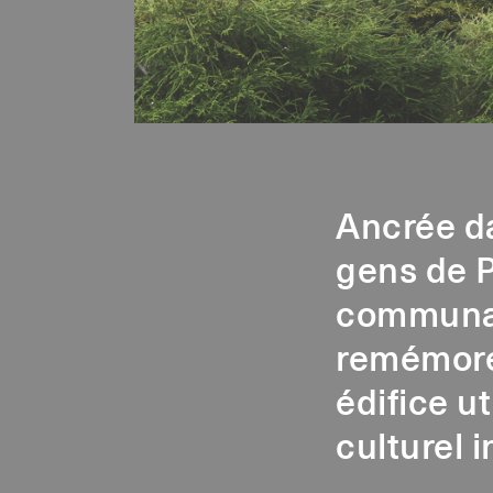
Ancrée da
gens de P
communaut
remémore 
édifice ut
culturel 