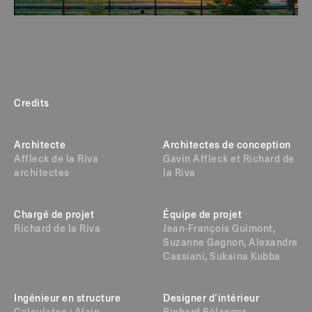
Credits
Architecte
Architectes de conception
Affleck de la Riva
Gavin Affleck et Richard de
architectes
la Riva
Chargé de projet
Équipe de projet
Richard de la Riva
Jean-François Guimont,
Suzanne Gagnon, Alexandre
Cassiani, Sukaina Kubba
Ingénieur en structure
Designer d’intérieur