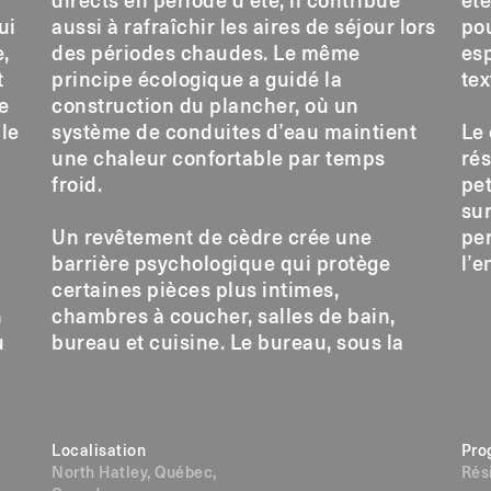
directs en période d’été, il contribue
été
ui
aussi à rafraîchir les aires de séjour lors
pou
,
des périodes chaudes. Le même
es
t
principe écologique a guidé la
tex
e
construction du plancher, où un
le
système de conduites d’eau maintient
Le 
une chaleur confortable par temps
rés
froid.
pet
sur
Un revêtement de cèdre crée une
pe
barrière psychologique qui protège
l’e
certaines pièces plus intimes,
n
chambres à coucher, salles de bain,
u
bureau et cuisine. Le bureau, sous la
Localisation
Pro
North Hatley, Québec,
Rés