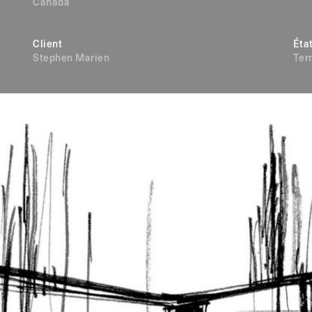
Canada
Client
Éta
Stephen Marien
Ter