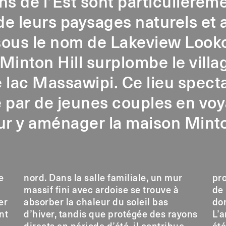
ns de l’Est sont particulièreme
e leurs paysages naturels et 
 sous le nom de Lakeview Looko
e Minton Hill surplombe le vill
 lac Massawipi. Ce lieu spect
 par de jeunes couples en voy
ur y aménager la maison Minto
e
nord. Dans la salle familiale, un mur
pro
massif fini avec ardoise se trouve à
de 
er
absorber la chaleur du soleil bas
don
nt
d’hiver, tandis que protégée des rayons
L’a