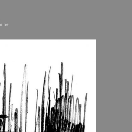
t
miné