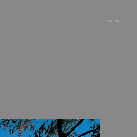
FR
EN