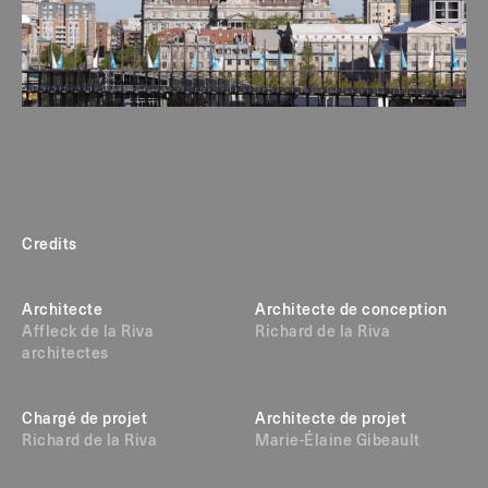
Credits
Architecte
Architecte de conception
Affleck de la Riva
Richard de la Riva
architectes
Chargé de projet
Architecte de projet
Richard de la Riva
Marie-Élaine Gibeault