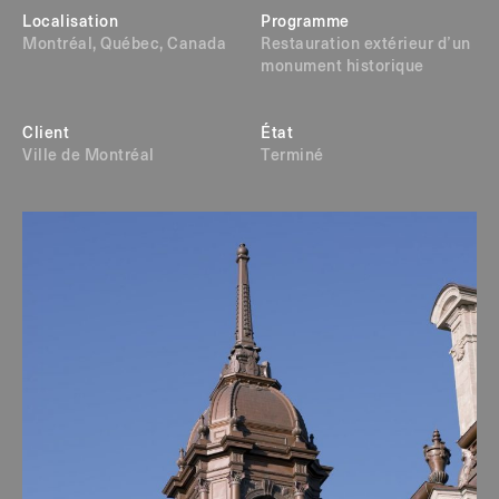
Localisation
Programme
Montréal, Québec, Canada
Restauration extérieur d’un
monument historique
Client
État
Ville de Montréal
Terminé