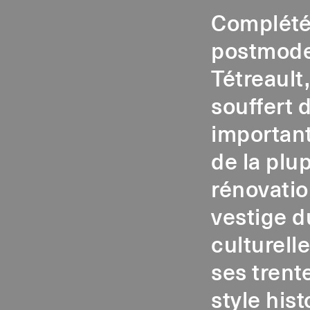
Complété 
postmoder
Tétreault
souffert 
important
de la plu
rénovation
vestige d
culturell
ses trent
style his