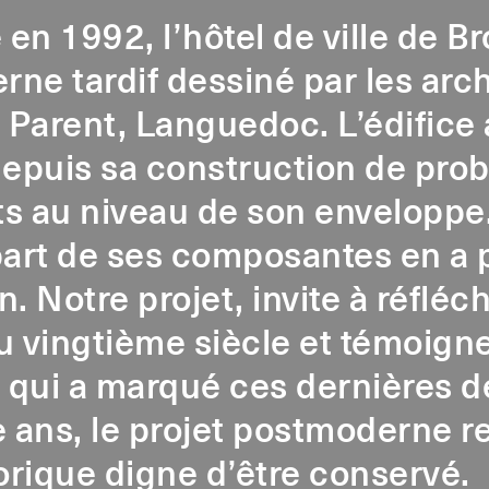
en 1992, l’hôtel de ville de Br
ne tardif dessiné par les arch
, Parent, Languedoc. L’édific
depuis sa construction de pr
s au niveau de son enveloppe.
part de ses composantes en a p
. Notre projet, invite à réfléch
u vingtième siècle et témoigne
e qui a marqué ces dernières d
e ans, le projet postmoderne r
torique digne d’être conservé.