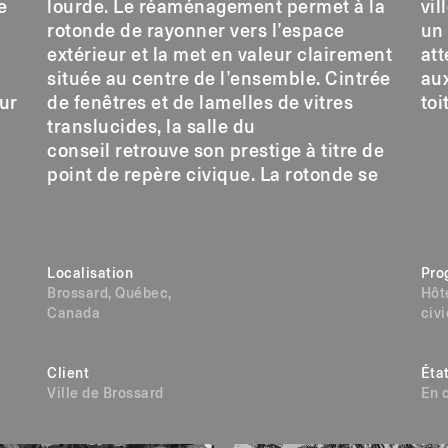
e
lourde. Le réaménagement permet à la
vil
rotonde de rayonner vers l’espace
un 
extérieur et la met en valeur clairement
att
située au centre de l’ensemble. Cintrée
au
ur
de fenêtres et de lamelles de vitres
toi
translucides, la salle du
conseil retrouve son prestige à titre de
e
point de repère civique. La rotonde se
Localisation
Pro
Brossard, Québec,
Hôte
Canada
civ
Client
Éta
Ville de Brossard
En 