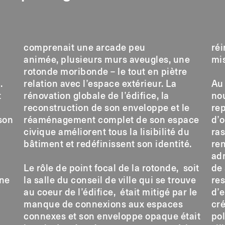
comprenait une arcade peu
réi
animée, plusieurs murs aveugles, une
mis
rotonde moribonde – le tout en piètre
.
relation avec l’espace extérieur. La
Au 
t
rénovation globale de l’édifice, la
no
reconstruction de son enveloppe et le
rep
son
réaménagement complet de son espace
d’o
civique améliorent tous la lisibilité du
ra
bâtiment et redéfinissent son identité.
re
adm
Le rôle de point focal de la rotonde, soit
de
gne
la salle du conseil de ville qui se trouve
res
au coeur de l’édifice, était mitigé par le
d’e
manque de connexions aux espaces
cré
connexes et son enveloppe opaque était
pol