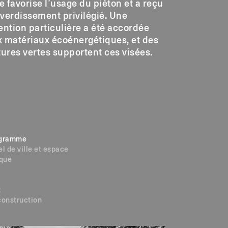
le favorise l’usage du piéton et a reçu
verdissement privilégié. Une
ention particulière a été accordée
x matériaux écoénergétiques, et des
tures vertes supportent ces visées.
gramme
l de ville et espace
ique
t
construction