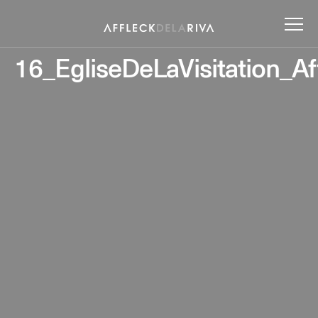
16_EgliseDeLaVisitation_A