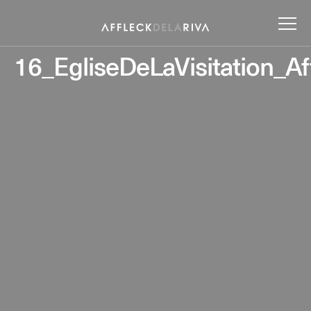
16_EgliseDeLaVisitation_A