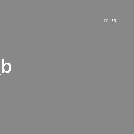
FR
EN
_b